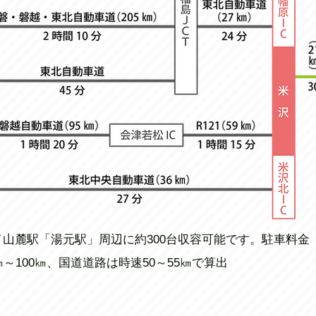
山麓駅「湯元駅」周辺に約300台収容可能です。駐車料金
～100㎞、国道道路は時速50～55㎞で算出